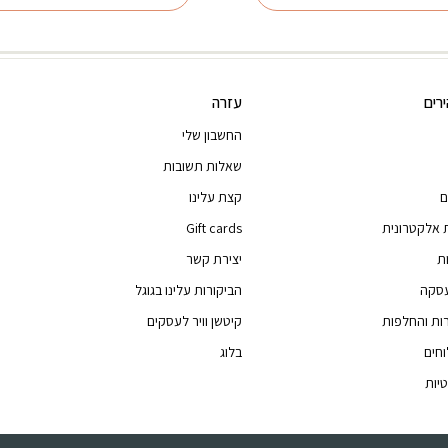
רים
עזרה
החשבון שלי
שאלות תשובות
ם
קצת עלינו
 אלקטרונית
Gift cards
ת
יצירת קשר
עסקה
הביקורות עלינו בגוגל
רות והחלפות
קיטשן וויר לעסקים
וחים
בלוג
יות