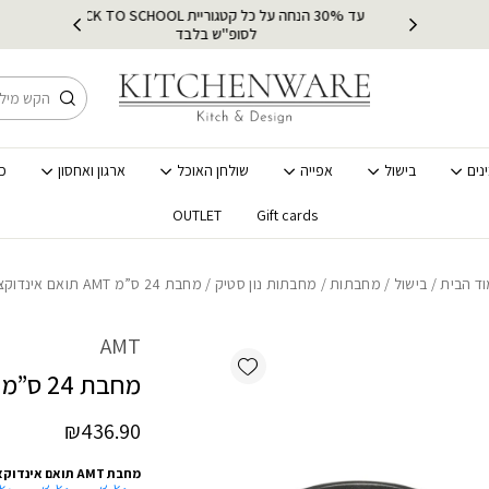
כמות מחבת 24 ס"מ AMT תואם אינדוקציה
עד 30% הנחה על כל קטגוריית BACK TO SCHOOL
ץ
מ
לסופ"ש בלבד
חיפוש
נים
בישול
אפייה
שולחן האוכל
ארגון ואחסון
כ
OUTLET
Gift cards
ד הבית
/
בישול
/
מחבתות
/
מחבתות נון סטיק
/ מחבת 24 ס”מ AMT תואם אינדוקציה
AMT
Add wishlist
מחבת 24 ס”מ AMT תואם אינדוקציה
₪
436.90
מחבת AMT תואם אינדוקציה :
20 ס"מ
26 ס"מ
28 ס"מ