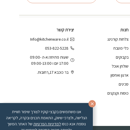
חנות
יצירת קשר
צלחות קורנינג
Info@kitchenware.co.il
כלי מטבח
053-822-5228
בקבוקים
שעות פתיחה:א-ה 09:00-
17:00 יום ו 09:00-13:00
שולחן אוכל
בר כוכבא 17,רחובות.
ארגון ואחסון
סכינים
כוסות וקנקנים
אנו משתמשים בקבצי קוקיז לצורך שיפור חוויית
הגלישה, ולצרכי שיווק, התאמת תכנים ובקרה, לקריאה
נוספת אנא כנסו
למדיניות הפרטיות
של האתר.המשך