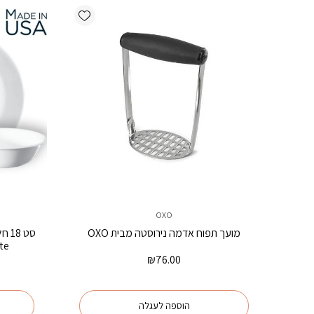
Add wishlist
OXO
מועך תפוח אדמה נירוסטה מבית OXO
White קור
₪
76.00
הוספה לעגלה