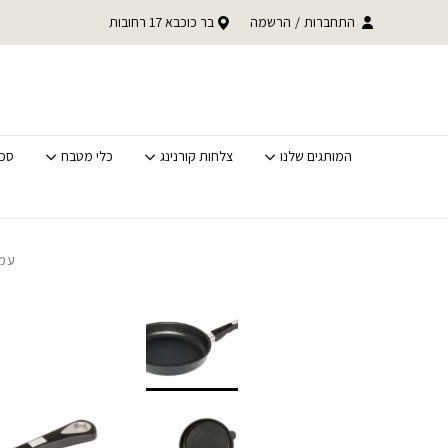
בחזרה למעלה
Skip to Content
עד 30% הנחה על כל קטגוריית BACK TO SCHOOL
התחברות
/
הרשמה
בר כוכבא 17 רחובות
משלוחים מהירים לכל האר
לסופ"ש בלבד
המותגים שלנו
צלחות קורנינג
כלי מטבח
סכי
עמו