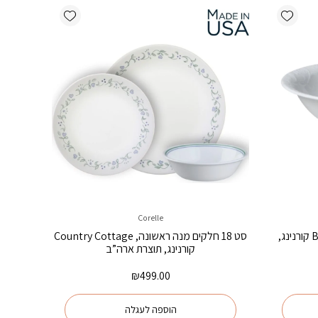
Add wishlist
Add wishlist
Corelle
בול למרק 532 מ”ל, Bella Faenza קורנינג,
סט 18 חלקים מנה ראשונה, Country Cottage
קורנינג, תוצרת ארה”ב
₪
499.00
הוספה לעגלה