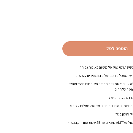
הוספה לסל
 שהמאכלים המבושלים בו נשארים עסיסיים.
בעובי 9 מ”מ ללא עיוות אלומיניום מבטיח פיזור חום מהיר ואחיד
ומר על החום.
נדרש בעת הבישול.
ת עמידות בחום עד 240 מעלות צלזיוס.
 וטיגון בשר.
בשל טיבן ואיכותן – כלי הבישול של AMT נושאים עד 25 שנות אחריות,בכפוף