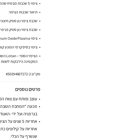
ציפוי 5 שכבות מבטיח שהמחבת עמידה לאורך זמן.
תיאור שכבות הציפוי:
שכבת ציפוי נון סטיק חיצו
שכבת ציפוי נון סטיק פנימי
ציפוי Titanium Oxide Plasma ברמת חוזק יהלום מבסס את המשטח לציפוי.
ציפוי בסיס קרמי המונע קור
הציפוי
המקטינה הידבקות לשטח ה
מק"ט:
450194607172-2
פרטים נוספים
עוצב ופותח עם צוות הק
מכונה “המחבת הטובה ב
בגרמניה ועל ידי -האגוד
אחריות על קילופים כת
שנשרף על הכלי.