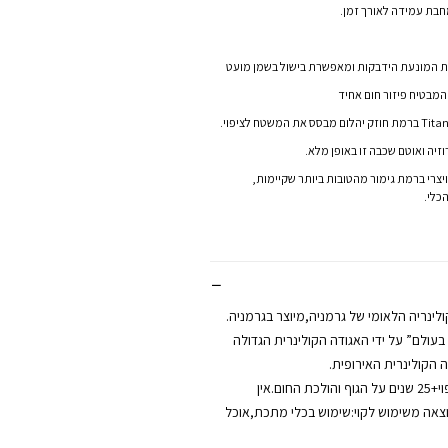
נית המונעת הידבקות ומאפשרת בישול בשמן מועט
 המבטיח פיזור חום אחיד
וזיה ואוטם שכבה זו באופן מלא.
 הסופי – Lotan השוויצרי ברמת גימור מהטובות ביותר שקיימות,
כלי.
ולינריה הלאומי של גרמניה,מיוצר בגרמניה.
עולם” על ידי האגודה הקולינרית הגדולה
ה הקולינרית האירופית.
אחריות 5 שנים על הציפוי+25 שנים על הגוף והולכת החום.אין
וצאה משימוש לקוי:שימוש בכלי מתכת,אוכל