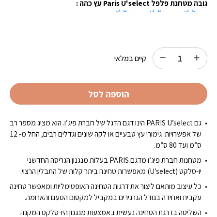
גובה מטחנת פלפל Paris U'select עץ כהה :
12 ס"מ
15 ס"מ
22 ס"מ
קיים במלאי
הוספה לסל
גם PARIS U’select הינו דגם הדגל של חברת פיג’ו. הוא מציג מספר רב
של אפשרויות: גימורי עץ טבעיים או לקה שונים וגדלים רבים, החל מ- 12
ס”מ ועד 80 ס”מ.
מטחנות חברת פיג’ו מדגם PARIS בעלות מנגנון הגריסה החדשני
יו-סלקט (U’select) מאפשרות טחינה ביתר קלות של התבלין הרצוי.
כל עיצוב מותאם ליצור את דרגות הטחינה האופטימליות ומאפשר טחינה
עקבית ואחידה בגודל הגרגירים במקביל למקסום הטעם והארומה.
השליטה בדרגת הטחינה נעשית באמצעות מנגנון היו-סלקט המקנה