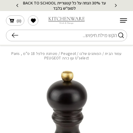
עד 30% הנחה על כל קטגוריית BACK TO SCHOOL
בחזרה למעלה
Skip to Content
לסופ"ש בלבד
הרשימה שלי
)
0
(
חיפוש
עמוד הבית
/
המותגים שלנו
/
Peugeot
/ מטחנת פלפל 18 ס”מ , Paris
U’select עץ כהה PEUGEOT