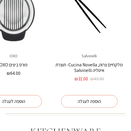
OXO
Salvinelli
מלקחיים צרות, Cucina Novella- תוצרת
פורס ביצים OXO
איטליה Salvinelli
₪
64.00
המחיר
המחיר
₪
31.00
₪
49.00
המקורי
הנוכחי
היה:
הוא:
₪31.00.
₪49.00.
הוספה לעגלה
הוספה לעגלה