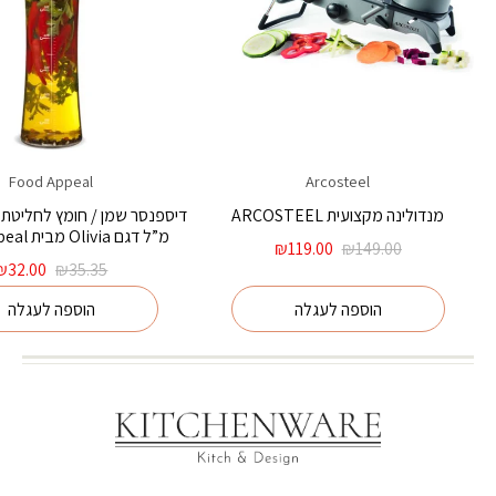
Food Appeal
Arcosteel
מנדולינה מקצועית ARCOSTEEL
מ”ל דגם Olivia מבית Food Appeal
המחיר
המחיר
₪
119.00
₪
149.00
המקורי
הנוכחי
המחיר
₪
32.00
₪
35.35
היה:
הוא:
המקורי
הוספה לעגלה
הוספה לעגלה
₪149.00.
₪119.00.
היה:
₪35.35.