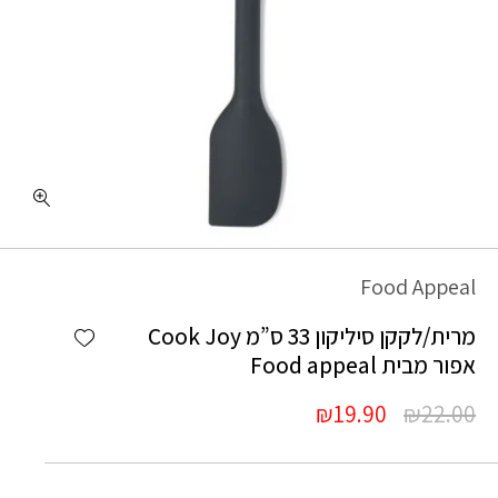
Food Appeal
Add wishlist
מרית/לקקן סיליקון 33 ס”מ Cook Joy
אפור מבית Food appeal
המחיר
המחיר
₪
19.90
₪
22.00
המקורי
הנוכחי
היה:
הוא: