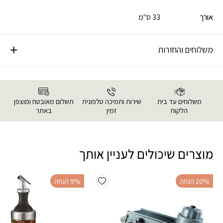
אורך
33 ס"מ
משלוחים והחזרות
משלוחים עד בית
שירות ותמיכה טלפונית
תשלום מאובטח ומוצפן
הלקוח
זמין
באתר
מוצרים שיכולים לעניין אותך
Add wishlist
‫20% הנחה
‫9% הנחה