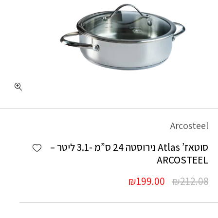
Arcosteel
Add wishlist
סוטאז’ Atlas נירוסטה 24 ס”מ -3.1 ליטר –
ARCOSTEEL
המחיר
המחיר
₪
199.00
₪
212.08
המקורי
הנוכחי
היה:
הוא: