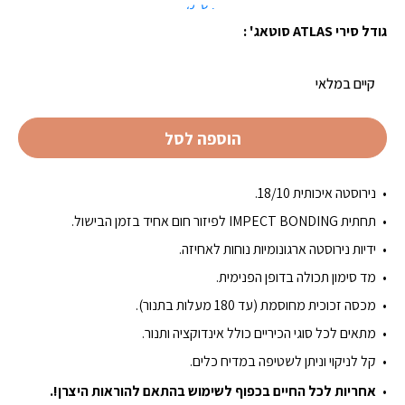
₪199.00.
₪212.08.
28 ס"מ
גודל סירי ATLAS סוטאג' :
קיים במלאי
הוספה לסל
נירוסטה איכותית 18/10.
תחתית IMPECT BONDING לפיזור חום אחיד בזמן הבישול.
ידיות נירוסטה ארגונומיות נוחות לאחיזה.
מד סימון תכולה בדופן הפנימית.
מכסה זכוכית מחוסמת (עד 180 מעלות בתנור).
מתאים לכל סוגי הכיריים כולל אינדוקציה ותנור.
קל לניקוי וניתן לשטיפה במדיח כלים.
אחריות לכל החיים בכפוף לשימוש בהתאם להוראות היצרן!.