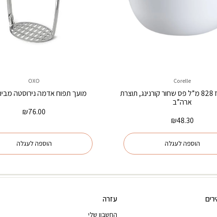
OXO
Corelle
קערת אורז 828 מ”ל פס שחור קורנינג, תוצרת
מועך תפוח אדמה נירוסטה מבית XO
ארה”ב
₪
76.00
₪
48.30
הוספה לעגלה
הוספה לעגלה
רים
עזרה
החשבון שלי