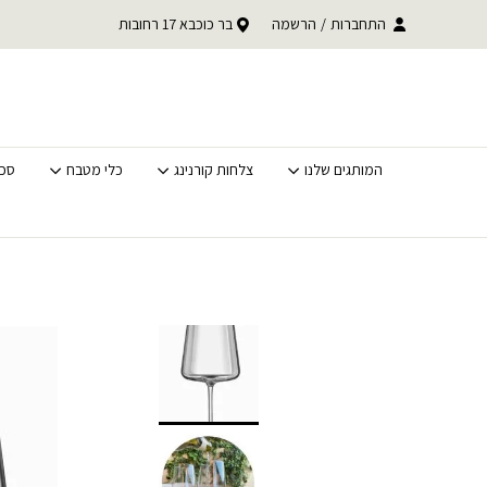
בחזרה למעלה
Skip to Content
עד 30% הנחה על כל קטגוריית BACK TO SCHOOL
התחברות
/
הרשמה
בר כוכבא 17 רחובות
משלוחים מהירים לכל האר
לסופ"ש בלבד
המותגים שלנו
צלחות קורנינג
כלי מטבח
סכי