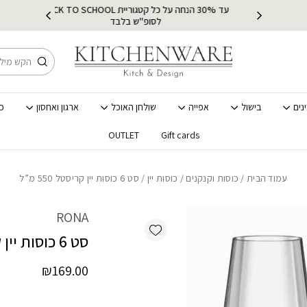
כמות סט 6 כוסות יין קריסטל 550 מ"ל
עד 30% הנחה על כל קטגוריית BACK TO SCHOOL
ץ
מ
לסופ"ש בלבד
חיפוש
נים
בישול
אפייה
שולחן האוכל
ארגון ואחסון
כ
OUTLET
Gift cards
עמוד הבית
/
כוסות וקנקנים
/
כוסות יין
/ סט 6 כוסות יין קריסטל 550 מ”ל
RONA
Add wishlist
סט 6 כוסות יין קריסטל 550 מ”ל
₪
169.00