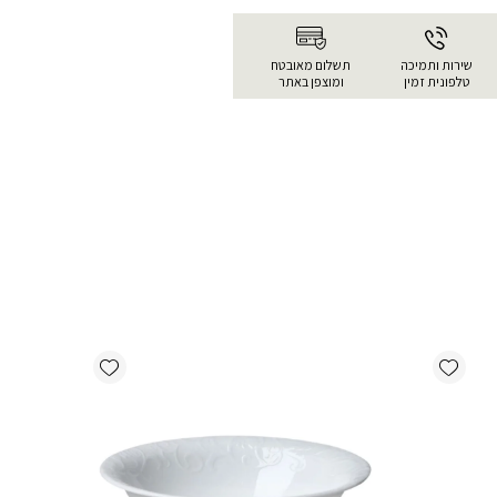
שירות ותמיכה
תשלום מאובטח
טלפונית זמין
ומוצפן באתר
Add wishlist
Add wishlist