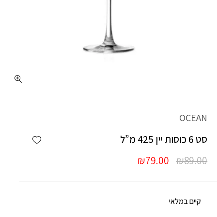
OCEAN
Add wishlist
סט 6 כוסות יין 425 מ”ל
המחיר
המחיר
₪
79.00
₪
89.00
המקורי
הנוכחי
היה:
הוא:
₪79.00.
₪89.00.
קיים במלאי