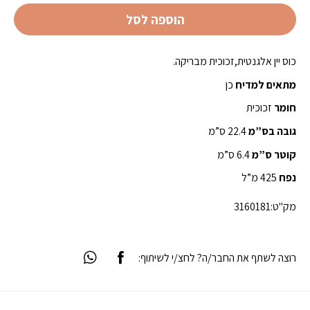
הוספה לסל
כוס יין אלגנטית,זכוכית מבריקה.
מתאים למדיח
כן
חומר
זכוכית
גובה בס”מ
22.4 ס”מ
קוטר ס”מ
6.4 ס”מ
נפח
425 מ”ל
מק"ט:
3160181
רוצה לשתף את החבר/ה? לחצ/י לשיתוף: