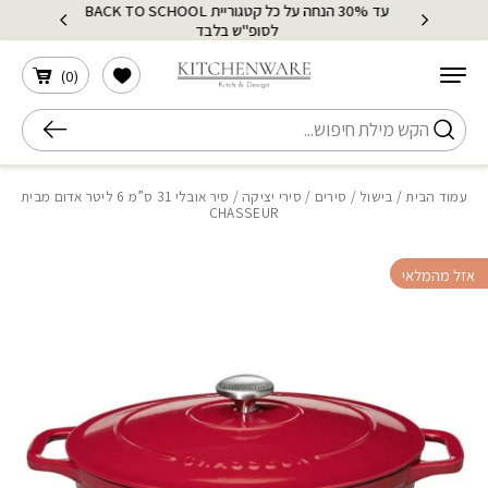
עד 30% הנחה על כל קטגוריית BACK TO SCHOOL
בחזרה למעלה
Skip to Content
לסופ"ש בלבד
הרשימה שלי
)
0
(
חיפוש
עמוד הבית
/
בישול
/
סירים
/
סירי יציקה
/ סיר אובלי 31 ס”מ 6 ליטר אדום מבית
CHASSEUR
אזל מהמלאי