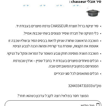
סיר אובלי chasseur :
27 ס"מ
29 ס"מ
33 ס"מ
35 ס"מ
סיר יציקת ברזל תוצרת CHASSEUR צרפת מיוצרים בעבודת יד.
כלי היציקה של חברת שסייר מצופים בשתי שכבות אמייל.
השכבה הראשונה שחורה שניתן לראות בבסיס הסיר ובשוליו שכבה זו
אוטמת את הקצוות, שומרת נגד קורוזיה ומהווה הכנה לצבע הציפוי.
השכבה השניה מוסיפה חוזק וצבע השומר על המראה ומקל על הניקוי.
הכלים מיוחדים מיוצרים בעבודת יד בחבל שפיין – ארדן שבצרפת
המפורסם במזון וביין המשובחים שבה.
הכלים מותאמים לכל סוגי הכיריים
מק"ט:
3244334731033
המוצר חסר במלאי! רוצה לקבל עדכון כשהוא חוזר?