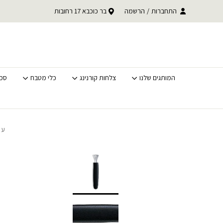
בחזרה למעלה
Skip to Content
עד 30% הנחה על כל קטגוריית BACK TO SCHOOL
התחברות
/
הרשמה
בר כוכבא 17 רחובות
משלוחים מהירים לכל האר
לסופ"ש בלבד
המותגים שלנו
צלחות קורנינג
כלי מטבח
סכי
עמ