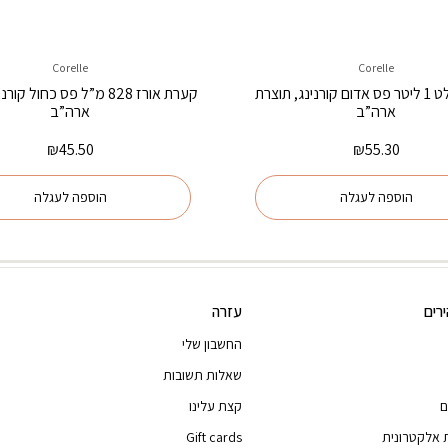
Corelle
Corelle
קערת סלט 1 ליטר פס אדום קורנינג, תוצרת
קערת אורז 828 מ”ל פס כחול ק
ארה”ב
ארה”ב
₪
45.50
₪
55.30
הוספה לעגלה
הוספה לעגלה
רים
עזרה
החשבון שלי
שאלות תשובות
ם
קצת עלינו
 אלקטרונית
Gift cards