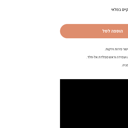
נוכחי
וא:
יים במלאי
₪49.00
הוספה לסל
ור פירות וירקות.
 ועמידה וראש מפלדת אל-חלד.