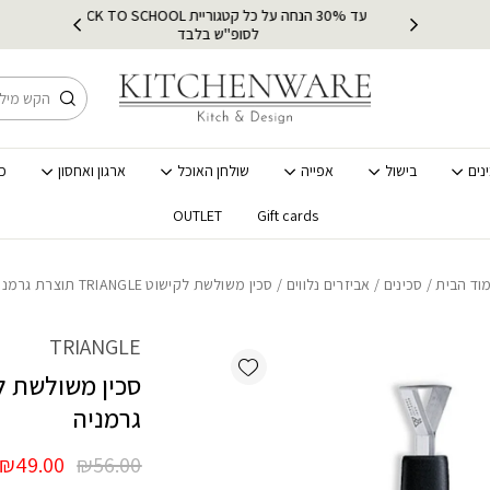
כמות סכין משולשת לקישוט TRIANGLE תוצרת גרמניה
עד 30% הנחה על כל קטגוריית BACK TO SCHOOL
ץ
מ
לסופ"ש בלבד
חיפוש
נים
בישול
אפייה
שולחן האוכל
ארגון ואחסון
כ
OUTLET
Gift cards
וד הבית
/
סכינים
/
אביזרים נלווים
/ סכין משולשת לקישוט TRIANGLE תוצרת גרמניה
TRIANGLE
Add wishlist
גרמניה
המחיר
ה
₪
49.00
₪
56.00