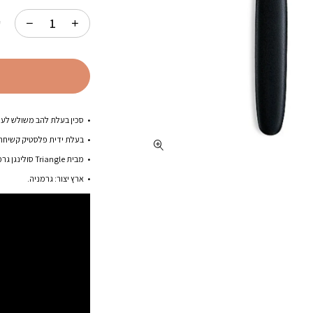
המקורי
ה
היה:
ה
ק
.
₪56.00.
סכין בעלת להב משולש לעיט
בעלת ידית פלסטיק קשיחה
מבית Triangle סולינגן גרמניה.
ארץ יצור: גרמניה.