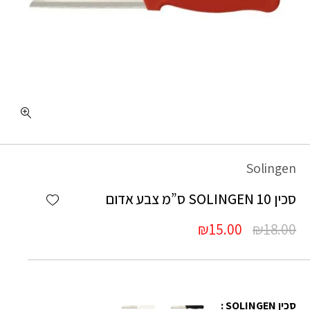
Solingen
Add wishlist
סכין 10 SOLINGEN ס”מ צבע אדום
המחיר
המחיר
₪
15.00
₪
18.00
המקורי
הנוכחי
היה:
הוא:
₪15.00.
₪18.00.
סכין SOLINGEN :