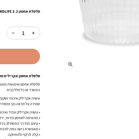
המקורי
היה:
סלסלת אחסון 3.2 WDLIFE :
213.00.
ק
סלסלת אחסון אקרילית מע
סלסלת אחסון שימושית ומעוצ
המשרד או כל חלל בבית.
עשויה אקריליק איכותי ושקו
שמירה על מראה נקי ומסודר.
• עשויה אקריליק עמיד ואיכות
• מתאימה לאחסון פירות, ירקו
• עיצוב מודרני המשתלב בכל 
• מאפשרת גישה נוחה לתכולה
• קלה לניקוי ולתחזוקה.