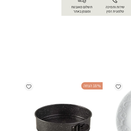
שירות ותמיכה
תשלום מאובטח
טלפונית זמין
ומוצפן באתר
Add wishlist
Add wishlist
‫18% הנחה