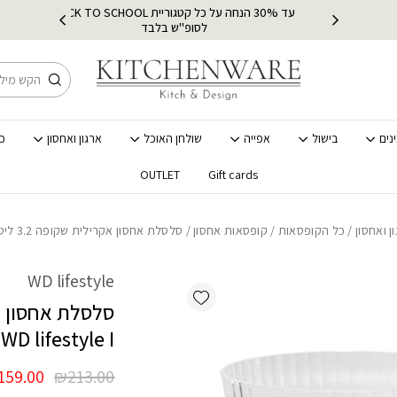
כמות סלסלת אחסון אקרילית שקופה 3.2 ליטר  I
עד 30% הנחה על כל קטגוריית BACK TO SCHOOL
ץ
מ
לסופ"ש בלבד
חיפוש
נים
בישול
אפייה
שולחן האוכל
ארגון ואחסון
כ
OUTLET
Gift cards
ן ואחסון
/
כל הקופסאות
/
קופסאות אחסון
/ סלסלת אחסון אקרילית שקופה 3.2 ליטר WD lifestyle I
WD lifestyle
Add wishlist
WD lifestyle I
המחיר
159.00
₪
213.00