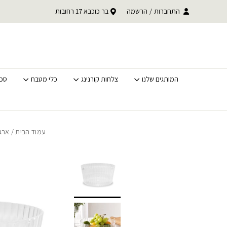
בחזרה למעלה
Skip to Content
עד 30% הנחה על כל קטגוריית BACK TO SCHOOL
התחברות
/
הרשמה
בר כוכבא 17 רחובות
משלוחים מהירים לכל האר
לסופ"ש בלבד
המותגים שלנו
צלחות קורנינג
כלי מטבח
סכי
עמוד הבית
/
ארגו