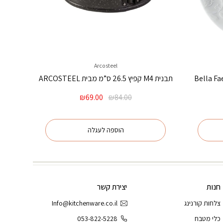
Arcosteel
ונה 21.5 ס”מ Bella Faenza
תבנית M4 קפיץ 26.5 ס”מ מבית ARCOSTEEL
המחיר
המחיר
₪
69.00
₪
84.00
המקורי
הנוכחי
היה:
הוא:
₪69.00.
₪84.00.
הוספה לעגלה
חנות
יצירת קשר
צלחות קורנינג
Info@kitchenware.co.il
כלי מטבח
053-822-5228