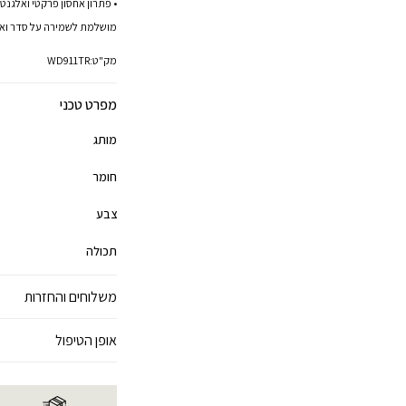
• פתרון אחסון פרקטי ואלגנטי
מושלמת לשמירה על סדר וארג
מק"ט:
WD911TR
מפרט טכני
מותג
חומר
צבע
תכולה
משלוחים והחזרות
אופן הטיפול