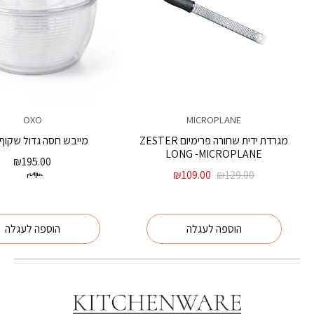
OXO
MICROPLANE
מגרדת ידית שחורה פרימיום ZESTER
מייבש חסה גדול שקוף OXO
LONG -MICROPLANE
₪
195.00
גודל קטן
המחיר
המחיר
₪
109.00
₪
129.00
המקורי
הנוכחי
היה:
הוא:
₪109.00.
₪129.00.
הוספה לעגלה
הוספה לעגלה