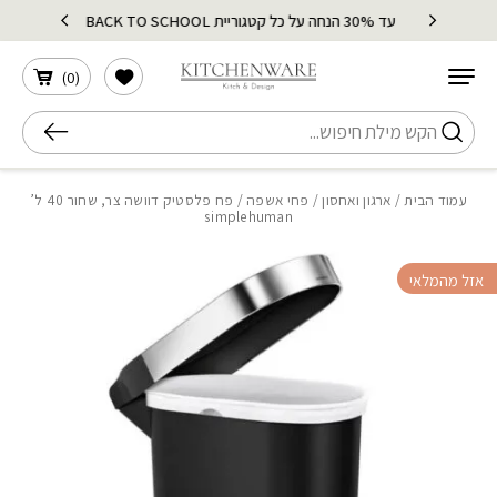
בחזרה למעלה
Skip to Content
עד 30% הנחה על כל קטגוריית BACK TO SCHOOL
הרשימה שלי
)
0
(
חיפוש
עמוד הבית
/
ארגון ואחסון
/
פחי אשפה
/ פח פלסטיק דוושה צר, שחור 40 ל’
simplehuman
אזל מהמלאי