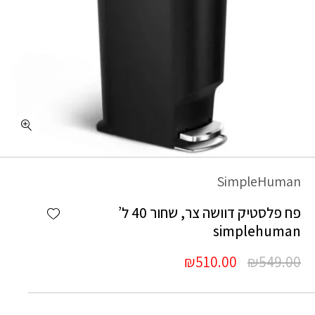
SimpleHuman
Add wishlist
פח פלסטיק דוושה צר, שחור 40 ל’
simplehuman
המחיר
המחיר
₪
510.00
₪
549.00
המקורי
הנוכחי
היה:
הוא: