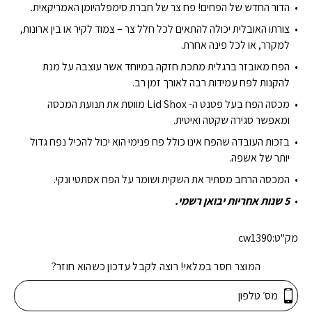
₪510.00.
₪549.00.
הדור החדש של הפחים! פח צר של חברת סימפלהיומן האמריקאית.
צורתו האובלית יכולה להתאים לכל חלל צר – צמוד לקיר או בין ארונות,
למקרר, או לכל פינה אחרת.
הפח מאובזר ברגלית מתכת חזקה במיוחד אשר עוצבה על מנת
להקנות לפח עמידות רבה לאורך זמן רב.
מכסה הפח בעל פטנט ה- Lid Shox מווסת את תנועת המכסה
ומאפשר סגירה שקטה ואיטית.
בזכות העובדה שהפח אינו כולל פח פנימי הוא יכול להכיל נפח גדול
יותר של אשפה.
המכסה הרחב מסתיר את השקית ושומר על הפח אסתטי ונקי.
5 שנות אחריות יבואן רשמי.
מק"ט:
cw1390
המוצר חסר במלאי! רוצה לקבל עדכון כשהוא חוזר?