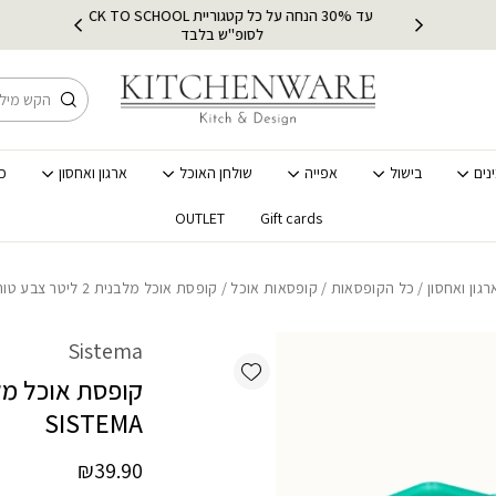
עד 30% הנחה על כל קטגוריית BACK TO SCHOOL
ץ
מ
לסופ"ש בלבד
חיפוש
נים
בישול
אפייה
שולחן האוכל
ארגון ואחסון
כ
OUTLET
Gift cards
רגון ואחסון
/
כל הקופסאות
/
קופסאות אוכל
/ קופסת אוכל מלבנית 2 ליטר צבע טורקיז SISTEMA
Sistema
Add wishlist
SISTEMA
₪
39.90