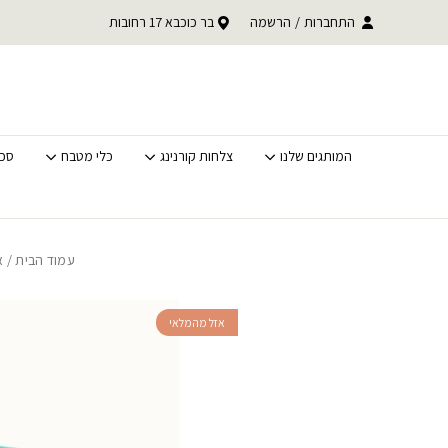
בחזרה למעלה
Skip to Content
עד 30% הנחה על כל קטגוריית BACK TO SCHOOL
התחברות
/
הרשמה
בר כוכבא 17 רחובות
משלוחים מהירים לכל האר
לסופ"ש בלבד
המותגים שלנו
צלחות קורנינג
כלי מטבח
סכי
עמוד הבית
/
א
אזל מהמלאי