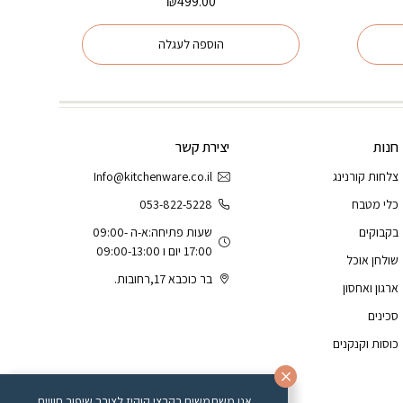
₪
499.00
הוספה לעגלה
חנות
יצירת קשר
צלחות קורנינג
Info@kitchenware.co.il
כלי מטבח
053-822-5228
בקבוקים
שעות פתיחה:א-ה 09:00-
17:00 יום ו 09:00-13:00
שולחן אוכל
בר כוכבא 17,רחובות.
ארגון ואחסון
סכינים
כוסות וקנקנים
אנו משתמשים בקבצי קוקיז לצורך שיפור חוויית