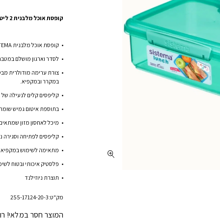
קופסת אוכל מלבנית 2 ליטר SISTEMA :
קופסת אוכל מלבנית SISTEMA
לסדר וארגון מושלם במטבח
צורת ערימה מודולרית מבט
במקרר ובמקפיא.
קליפסים קלים לנעילה של Sistema
בתוספת איטום גמיש שומר ע
מיכל לאחסון מזון שמתאים
קליפסים לפתיחה וסגירה נ
מתאימה לשימוש במקפיא, מ
פלסטיק איכותי ובטוח לשימוש במ
תוצרת ניוזילנד
מק"ט:
255-17124-20-3
המוצר חסר במלאי! רו