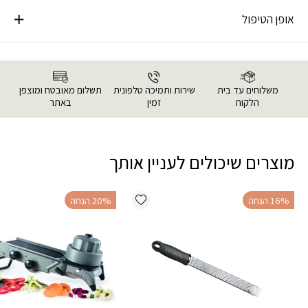
אופן הטיפול
משלוחים עד בית
שירות ותמיכה טלפונית
תשלום מאובטח ומוצפן
הלקוח
זמין
באתר
מוצרים שיכולים לעניין אותך
Add wishlist
‫16% הנחה
‫20% הנחה