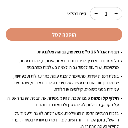
היה:
הוא:
₪99.00.
₪129.00.
קיים במלאי
הוספה לסל
תבנית אנג׳ל 26 ס”מ נשלפת,
גבוהה ואלגנטית
כל מטבח ביתי צריך לפחות תבנית אחת איכותית, להכנת עוגות
מרשימות, שיודעות לנסוק גבוה ולצאת בשלמות מהתבנית.
בעלת דפנות ישרות, מתאימה להכנת עוגות כתר עגולות וטבעתיות,
שבמרכזן חור. התבנית עשויה אלומיניום האנודייז איכותי, שמבטיח
עמידות בפני כיפופים, קילופים או חלודה.
חילוץ קל ופשוט
פעם הסבתות היו מעמידות את תבנית העוגה האפויה
על בקבוק, כדי לתת לה להצטנן ולהתאוורר בו זמנית.
בזכות הרגליים הקטנות והנשלפות, אפשר לתת לעוגה ״לעמוד על
הראש״, בזמן הקירור – זה חשוב ליצירת מרקם אוורירי במיוחד, ועוזר
לחילוץ העוגה מהתבנית.