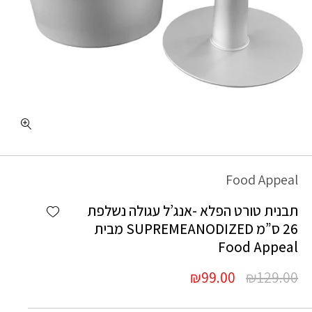
כמות תבנית טורט הפלא -אנג'ל עגולה נשלפת 26 ס"מ SUPREMEANODIZED מבית Food Appeal
Food Appeal
Add wishlist
תבנית טורט הפלא -אנג’ל עגולה נשלפת
26 ס”מ SUPREMEANODIZED מבית
Food Appeal
המחיר
המחיר
₪
99.00
₪
129.00
המקורי
הנוכחי