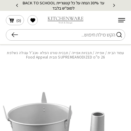
עד 30% הנחה על כל קטגוריית BACK TO SCHOOL
בחזרה למעלה
Skip to Content
לסופ"ש בלבד
הרשימה שלי
)
0
(
חיפוש
עמוד הבית
/
אפייה
/
תבניות אפייה
/ תבנית טורט הפלא -אנג’ל עגולה נשלפת
26 ס”מ SUPREMEANODIZED מבית Food Appeal